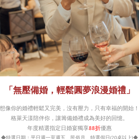
「無壓備婚，輕鬆圓夢浪漫婚禮」
想像你的婚禮輕鬆又完美，沒有壓力，只有幸福的開始
格萊天漾陪伴你，讓籌備婚禮成為美好的回憶。
年度精選指定日婚宴獨享
88折
優惠
◆特選日期：平日週一至週五、民俗月、特選假日(20桌以上)
◆