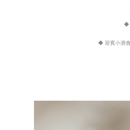
◆
◆
迎賓小酒會