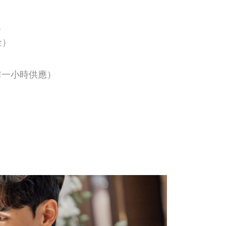
送
金）
前一小時供應）