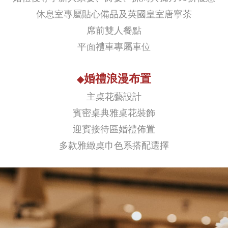
休息室專屬貼心備品及英國皇室唐寧茶
席前雙人餐點
平面禮車專屬車位
婚禮浪漫布置
◆
主桌花藝設計
賓密桌典雅桌花裝飾
迎賓接待區婚禮佈置
多款雅緻桌巾色系搭配選擇