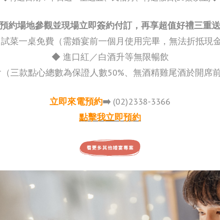
預約場地參觀並現場立即簽約付訂，再享超值好禮三重
 試菜一桌免費（需婚宴前一個月使用完畢，無法折抵現
◆
進口紅／白酒升等無限暢飲
（三款點心總數為保證人數50%、無酒精雞尾酒於開席
立即來電預約
➡️
(02)2338-3366
點擊我立即預約