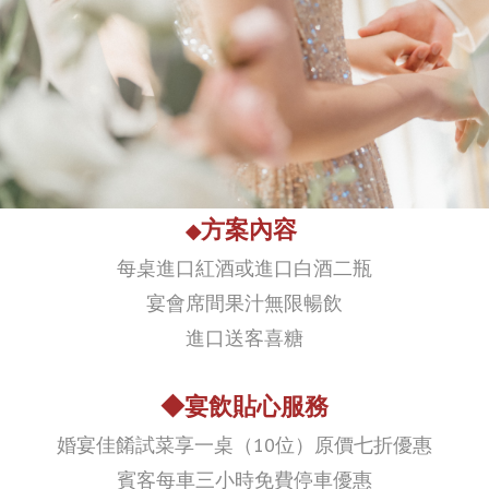
方案內容
◆
每桌進口紅酒或進口白酒二瓶
宴會席間果汁無限暢飲
進口送客喜糖
◆宴飲貼心服務
婚宴佳餚試菜享一桌（10位）原價七折優惠
賓客每車三小時免費停車優惠