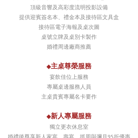
頂級音響及高彩度流明投影設備
提供迎賓簽名本、禮金本及接待區文具盒
接待區電子海報及桌次圖
桌號立牌及桌別卡製作
婚禮周邊廠商推薦
主桌尊榮服務
◆
宴飲佳位上服務
專屬桌邊服務人員
主桌貴賓專屬名卡要作
新人專屬服務
◆
獨立更衣休息室
婚禮後尊享新人家宴、壽宴、抓周與彌月95折優惠