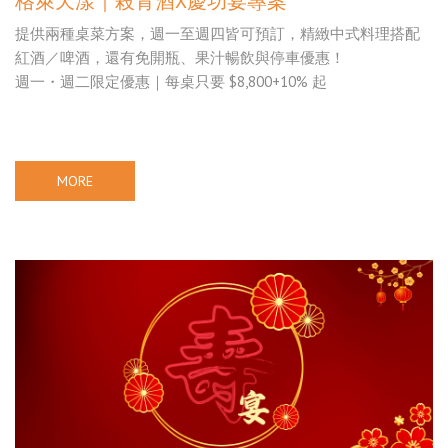
格萊天漾｜殺青酒X慶功宴專案
提供兩種桌菜方案，週一至週四皆可預訂，精緻中式料理搭配
紅酒／啤酒，還有免開瓶、果汁暢飲與停車優惠！
週一・週二限定優惠｜每桌只要 $8,800+10% 起
MORE