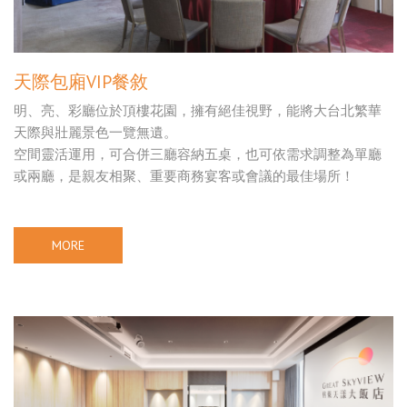
天際包廂VIP餐敘
明、亮、彩廳位於頂樓花園，擁有絕佳視野，能將大台北繁華
天際與壯麗景色一覽無遺。
空間靈活運用，可合併三廳容納五桌，也可依需求調整為單廳
或兩廳，是親友相聚、重要商務宴客或會議的最佳場所！
MORE