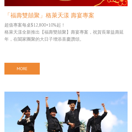
「福壽雙囍聚」格萊天漾 壽宴專案
超值專案每桌$12,800+10%起！
格萊天漾全新推出【福壽雙囍聚】壽宴專案，祝賀長輩益壽延
年，在闔家團聚的大日子增添喜慶讚頌。
MORE