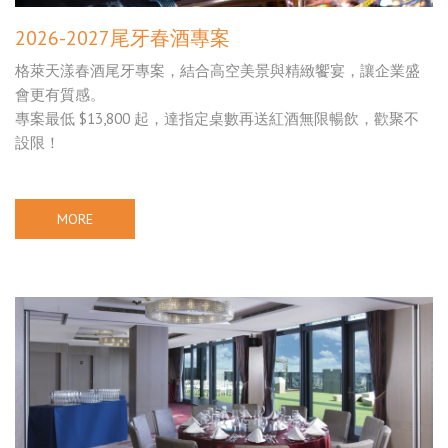
2026-2027尾牙春酒專案
格萊天漾春酒尾牙專案，結合高空美景與精緻饗宴，讓企業盛
會更有質感。
專案最低 $13,800 起，達指定桌數再送紅酒無限暢飲，歡聚不
設限！
MORE