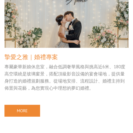
摯愛之雅｜婚禮專案
專屬豪華新娘休息室，融合低調奢華風格與挑高近6米、180度
高空環繞是玻璃窗景，搭配頂級影音設備的宴會場地，提供量
身打造的婚禮規劃服務。從場地安排、流程設計、婚禮主持到
佈置與花藝，為您實現心中理想的夢幻婚禮。
MORE