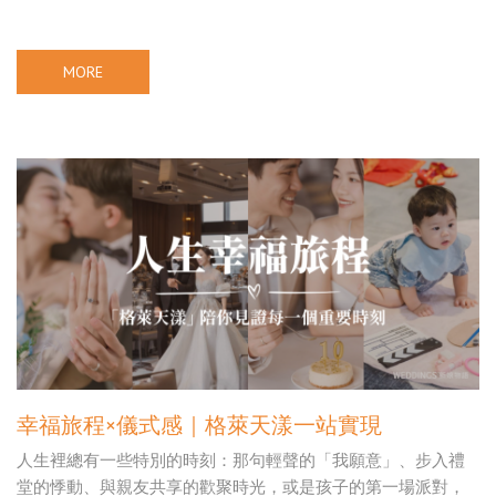
MORE
幸福旅程×儀式感｜格萊天漾一站實現
人生裡總有一些特別的時刻：那句輕聲的「我願意」、步入禮
堂的悸動、與親友共享的歡聚時光，或是孩子的第一場派對，