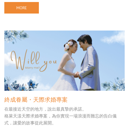
MORE
終成眷屬・天際求婚專案
在最接近天空的地方，說出最真摯的承諾。
格萊天漾天際求婚專案，為你實現一場浪漫而難忘的告白儀
式，讓愛的故事從此展開。