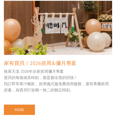
家有寶貝！2026抓周&彌月專案
格萊天漾 2026年全新抓周彌月專案
寶貝的每個成長時刻，都是最珍貴的回憶！
預訂即享果汁暢飲、抓周儀式服免費借用服務，還有專屬抓周
證書，為寶貝打造獨一無二的難忘時刻。
MORE