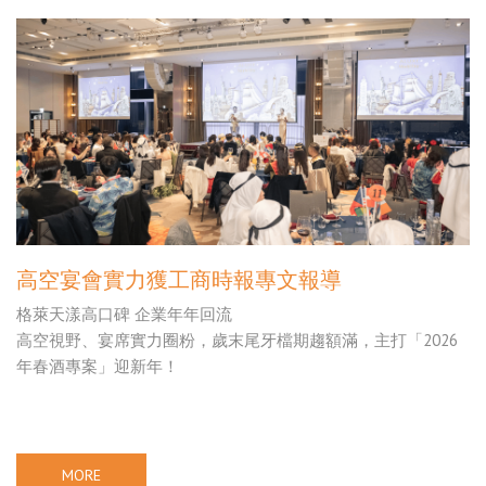
高空宴會實力獲工商時報專文報導
格萊天漾高口碑 企業年年回流
高空視野、宴席實力圈粉，歲末尾牙檔期趨額滿，主打「2026
年春酒專案」迎新年！
MORE