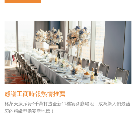
感謝工商時報熱情推薦
格萊天漾斥資4千萬打造全新12樓宴會廳場地，成為新人們最熱
衷的精緻型婚宴新地標！