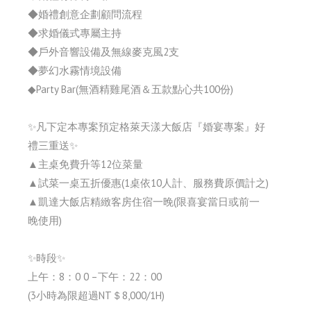
◆婚禮創意企劃顧問流程
◆求婚儀式專屬主持
◆戶外音響設備及無線麥克風2支
◆夢幻水霧情境設備
◆Party Bar(無酒精雞尾酒＆五款點心共100份)
✨凡下定本專案預定格萊天漾大飯店『婚宴專案』好
禮三重送✨
▲主桌免費升等12位菜量
▲試菜一桌五折優惠(1桌依10人計、服務費原價計之)
▲凱達大飯店精緻客房住宿一晚(限喜宴當日或前一
晚使用)
✨時段✨
上午：8：0 0 –下午：22：00
(3小時為限超過NT＄8,000/1H)