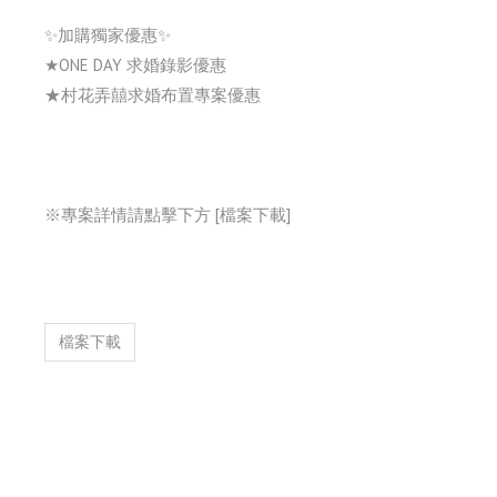
✨加購獨家優惠✨
★ONE DAY 求婚錄影優惠
★村花弄囍求婚布置專案優惠
※專案詳情請點擊下方 [檔案下載]
檔案下載
議活動
宴會餐飲
聯絡我們