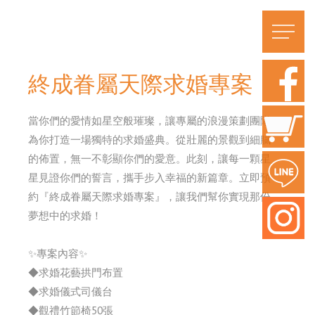
終成眷屬天際求婚專案
當你們的愛情如星空般璀璨，讓專屬的浪漫策劃團隊
為你打造一場獨特的求婚盛典。從壯麗的景觀到細膩
的佈置，無一不彰顯你們的愛意。此刻，讓每一顆星
星見證你們的誓言，攜手步入幸福的新篇章。立即預
約『終成眷屬天際求婚專案』，讓我們幫你實現那份
夢想中的求婚！
✨專案內容✨
◆求婚花藝拱門布置
◆求婚儀式司儀台
◆觀禮竹節椅50張